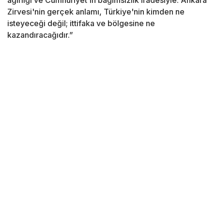
ağırlığı ve Cumhuriyet'in bağımsızlık iradesiyle. Ankara
Zirvesi'nin gerçek anlamı, Türkiye'nin kimden ne
isteyeceği değil; ittifaka ve bölgesine ne
kazandıracağıdır.”