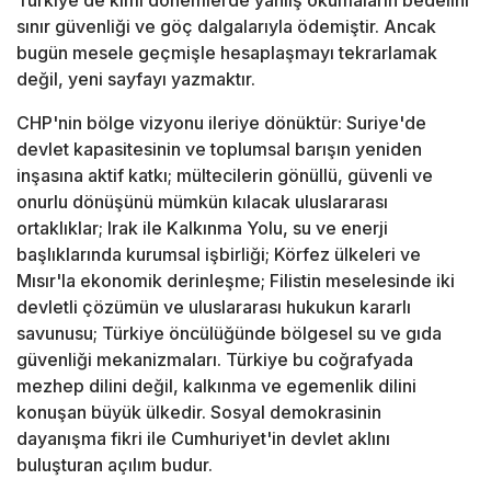
Türkiye de kimi dönemlerde yanlış okumaların bedelini
sınır güvenliği ve göç dalgalarıyla ödemiştir. Ancak
bugün mesele geçmişle hesaplaşmayı tekrarlamak
değil, yeni sayfayı yazmaktır.
CHP'nin bölge vizyonu ileriye dönüktür: Suriye'de
devlet kapasitesinin ve toplumsal barışın yeniden
inşasına aktif katkı; mültecilerin gönüllü, güvenli ve
onurlu dönüşünü mümkün kılacak uluslararası
ortaklıklar; Irak ile Kalkınma Yolu, su ve enerji
başlıklarında kurumsal işbirliği; Körfez ülkeleri ve
Mısır'la ekonomik derinleşme; Filistin meselesinde iki
devletli çözümün ve uluslararası hukukun kararlı
savunusu; Türkiye öncülüğünde bölgesel su ve gıda
güvenliği mekanizmaları. Türkiye bu coğrafyada
mezhep dilini değil, kalkınma ve egemenlik dilini
konuşan büyük ülkedir. Sosyal demokrasinin
dayanışma fikri ile Cumhuriyet'in devlet aklını
buluşturan açılım budur.