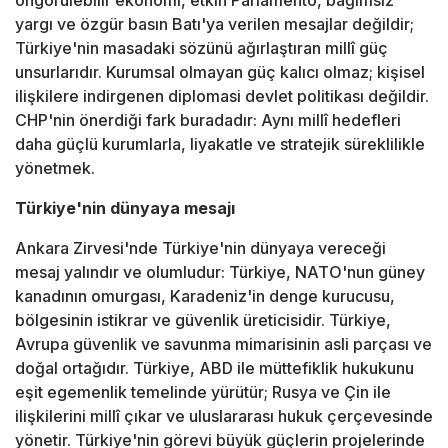
öngörülebilir ekonomi, etkin Parlamento, bağımsız
yargı ve özgür basın Batı'ya verilen mesajlar değildir;
Türkiye'nin masadaki sözünü ağırlaştıran millî güç
unsurlarıdır. Kurumsal olmayan güç kalıcı olmaz; kişisel
ilişkilere indirgenen diplomasi devlet politikası değildir.
CHP'nin önerdiği fark buradadır: Aynı millî hedefleri
daha güçlü kurumlarla, liyakatle ve stratejik süreklilikle
yönetmek.
Türkiye'nin dünyaya mesajı
Ankara Zirvesi'nde Türkiye'nin dünyaya vereceği
mesaj yalındır ve olumludur: Türkiye, NATO'nun güney
kanadının omurgası, Karadeniz'in denge kurucusu,
bölgesinin istikrar ve güvenlik üreticisidir. Türkiye,
Avrupa güvenlik ve savunma mimarisinin asli parçası ve
doğal ortağıdır. Türkiye, ABD ile müttefiklik hukukunu
eşit egemenlik temelinde yürütür; Rusya ve Çin ile
ilişkilerini millî çıkar ve uluslararası hukuk çerçevesinde
yönetir. Türkiye'nin görevi büyük güçlerin projelerinde