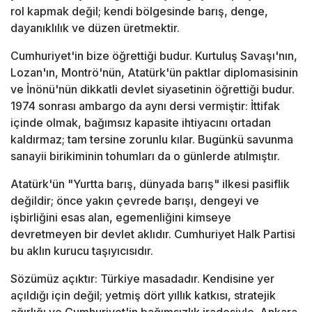
rol kapmak değil; kendi bölgesinde barış, denge,
dayanıklılık ve düzen üretmektir.
Cumhuriyet'in bize öğrettiği budur. Kurtuluş Savaşı'nın,
Lozan'ın, Montrö'nün, Atatürk'ün paktlar diplomasisinin
ve İnönü'nün dikkatli devlet siyasetinin öğrettiği budur.
1974 sonrası ambargo da aynı dersi vermiştir: İttifak
içinde olmak, bağımsız kapasite ihtiyacını ortadan
kaldırmaz; tam tersine zorunlu kılar. Bugünkü savunma
sanayii birikiminin tohumları da o günlerde atılmıştır.
Atatürk'ün "Yurtta barış, dünyada barış" ilkesi pasiflik
değildir; önce yakın çevrede barışı, dengeyi ve
işbirliğini esas alan, egemenliğini kimseye
devretmeyen bir devlet aklıdır. Cumhuriyet Halk Partisi
bu aklın kurucu taşıyıcısıdır.
Sözümüz açıktır: Türkiye masadadır. Kendisine yer
açıldığı için değil; yetmiş dört yıllık katkısı, stratejik