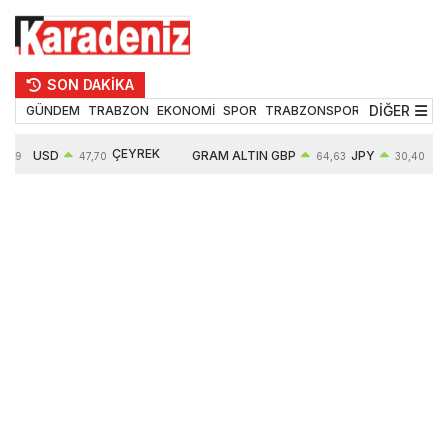
SON DAKİKA
DİĞER
GÜNDEM
TRABZON
EKONOMİ
SPOR
TRABZONSPOR
TEKNOLOJİ
ÇEYREK
USD
GRAM ALTIN
GBP
JPY
EUR
47,70
64,63
30,40
ALTIN
0,15%
6663,64
0,44%
0,70%
0,32
10914,00
2,63%
2,64%