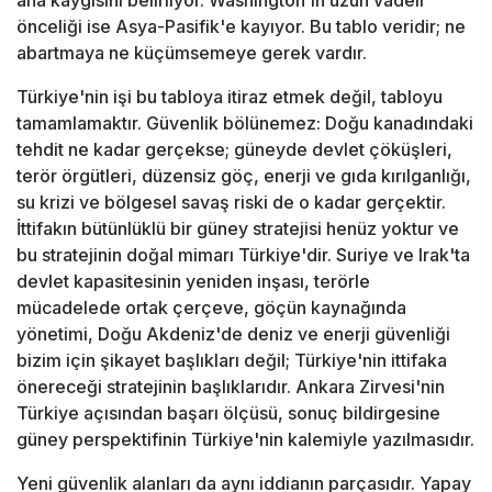
ana kaygısını belirliyor. Washington'ın uzun vadeli
önceliği ise Asya-Pasifik'e kayıyor. Bu tablo veridir; ne
abartmaya ne küçümsemeye gerek vardır.
Türkiye'nin işi bu tabloya itiraz etmek değil, tabloyu
tamamlamaktır. Güvenlik bölünemez: Doğu kanadındaki
tehdit ne kadar gerçekse; güneyde devlet çöküşleri,
terör örgütleri, düzensiz göç, enerji ve gıda kırılganlığı,
su krizi ve bölgesel savaş riski de o kadar gerçektir.
İttifakın bütünlüklü bir güney stratejisi henüz yoktur ve
bu stratejinin doğal mimarı Türkiye'dir. Suriye ve Irak'ta
devlet kapasitesinin yeniden inşası, terörle
mücadelede ortak çerçeve, göçün kaynağında
yönetimi, Doğu Akdeniz'de deniz ve enerji güvenliği
bizim için şikayet başlıkları değil; Türkiye'nin ittifaka
önereceği stratejinin başlıklarıdır. Ankara Zirvesi'nin
Türkiye açısından başarı ölçüsü, sonuç bildirgesine
güney perspektifinin Türkiye'nin kalemiyle yazılmasıdır.
Yeni güvenlik alanları da aynı iddianın parçasıdır. Yapay