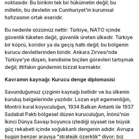
noktasıdır. Bu birikim tek bir hükümetin değil; bu
milletin, bu devletin ve Cumhuriyet'in kurumsal
hafızasının ortak eseridir.
Bu nedenle sözümüz nettir: Türkiye, NATO içinde
güvenlik tüketen değil, güvenlik üreten ülkedir. Türkiye
bir köprü, koridor ya da geçiş hattı değil; bu bölgenin
kurucu devletlerinden biridir. Ankara Zirvesi'nde
Türkiye'ye düşen, kendisine biçilen görevleri tartışmak
değil; ittifakın gündemini bizzat kurmaktır.
Kavramın kaynağı: Kurucu denge diplomasisi
Savunduğumuz çizginin kaynağı bellidir ve bu ülkenin
kuruluş belgelerinde yazılıdır. Lozan eşit egemenliğin,
Montrö kural koyuculuğun, 1934 Balkan Antantı ile 1937
Sadabat Paktı bölgesel düzen kuruculuğun, İnönü'nün
İkinci Dünya Savaşı boyunca izlediği siyaset ise büyük
güç rekabeti içinde soğukkanlı dengenin adıdır. Avrupa
bugün benzer arayışa "stratejik özerklik" diyor; biz