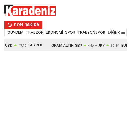
SON DAKİKA
DİĞER
GÜNDEM
TRABZON
EKONOMİ
SPOR
TRABZONSPOR
TEKNOLOJİ
ÇEYREK
USD
GRAM ALTIN
GBP
JPY
EUR
47,70
64,60
30,35
ALTIN
0,16%
6652,76
0,38%
0,54%
0,30%
10909,00
2,47%
2,60%