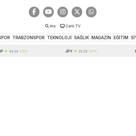
Ara
Canlı TV
SPOR
TRABZONSPOR
TEKNOLOJİ
SAĞLIK
MAGAZİN
EĞİTİM
Sİ
JPY
EUR
64,34
0,01%
30,28
0,01%