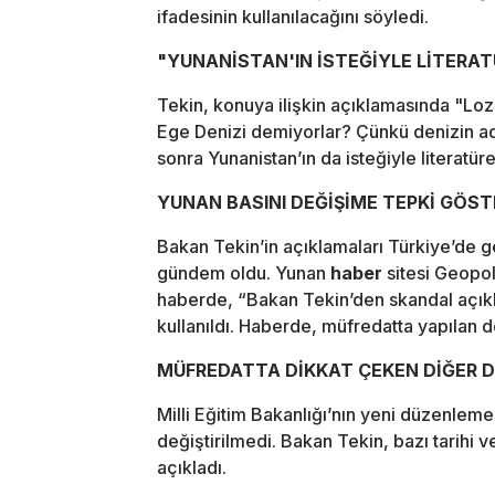
ifadesinin kullanılacağını söyledi.
"YUNANİSTAN'IN İSTEĞİYLE LİTERAT
Tekin, konuya ilişkin açıklamasında "Lo
Ege Denizi demiyorlar? Çünkü denizin adı
sonra Yunanistan’ın da isteğiyle literatür
YUNAN BASINI DEĞİŞİME TEPKİ GÖST
Bakan Tekin’in açıklamaları Türkiye’de g
gündem oldu. Yunan
haber
sitesi Geopol
haberde, “Bakan Tekin’den skandal açıkl
kullanıldı. Haberde, müfredatta yapılan d
MÜFREDATTA DİKKAT ÇEKEN DİĞER D
Milli Eğitim Bakanlığı’nın yeni düzenlem
değiştirilmedi. Bakan Tekin, bazı tarihi 
açıkladı.