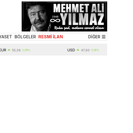
YASET
BÖLGELER
RESMİ İLAN
DİĞER
USD
55,06
0,09%
47,60
0,06%