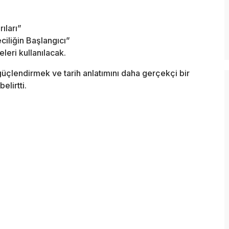
ıları”
ciliğin Başlangıcı”
leri kullanılacak.
 güçlendirmek ve tarih anlatımını daha gerçekçi bir
elirtti.