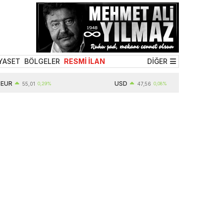
YASET
BÖLGELER
RESMİ İLAN
DİĞER
USD
55,01
0,29%
47,56
0,08%