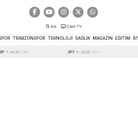
Ara
Canlı TV
SPOR
TRABZONSPOR
TEKNOLOJİ
SAĞLIK
MAGAZİN
EĞİTİM
Sİ
JPY
EUR
64,33
0,54%
30,29
0,45%