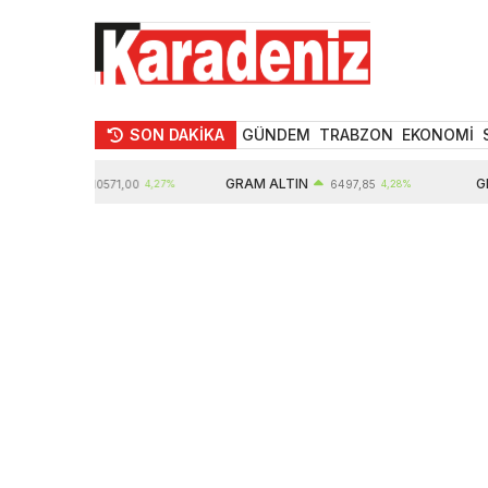
SON DAKİKA
GÜNDEM
TRABZON
EKONOMİ
ALTIN
GRAM ALTIN
GBP
10571,00
4,27%
6497,85
4,28%