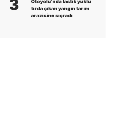
3
Otoyolu’nda lastik yüklü
tırda çıkan yangın tarım
arazisine sıçradı