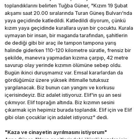
toplandıklarını belirten Tuğba Güner, "Kızım 19 Şubat
akşamı saat 20.00 sıralarında Turan Güneş Bulvarı'nda
yaya geçidinde katledildi. Katledildi diyorum, çünkü
kızım yaya geçidinde kurallara uyan bir çocuktu. Kurala
uymayan bir insan, bir maganda tarafından, şahitlerin
de dediği gibi bir araç ile tampon tampona yarış
halinde giderken 110-120 kilometre süratle, frensiz bir
şekilde, manevra yapmadan kızıma çarpıp, 42 metre
savurup olay yerinde kızımın ölümüne sebep oldu.
Bugün ikinci duruşmamız var. Emsal kararlardan da
gördüğümüz üzere yüksek ihtimalle tutuksuz
yargılanacak. Biz bunun can yangını ve korkusu
içerisindeyiz. Biz adalet istiyoruz. Elif'in şu an sesi
çıkmıyor. Elif toprağın altında. Biz kızımın sesini
çıkarmak için hepimiz burada toplandık. Elif için ve Elif
gibi olan çocuklar için adalet istiyoruz" dedi.
"Kaza ve cinayetin ayrılmasını istiyorum"