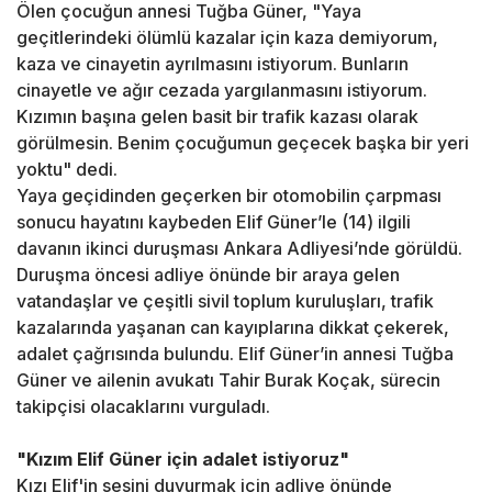
Ölen çocuğun annesi Tuğba Güner, "Yaya
geçitlerindeki ölümlü kazalar için kaza demiyorum,
kaza ve cinayetin ayrılmasını istiyorum. Bunların
cinayetle ve ağır cezada yargılanmasını istiyorum.
Kızımın başına gelen basit bir trafik kazası olarak
görülmesin. Benim çocuğumun geçecek başka bir yeri
yoktu" dedi.
Yaya geçidinden geçerken bir otomobilin çarpması
sonucu hayatını kaybeden Elif Güner’le (14) ilgili
davanın ikinci duruşması Ankara Adliyesi’nde görüldü.
Duruşma öncesi adliye önünde bir araya gelen
vatandaşlar ve çeşitli sivil toplum kuruluşları, trafik
kazalarında yaşanan can kayıplarına dikkat çekerek,
adalet çağrısında bulundu. Elif Güner’in annesi Tuğba
Güner ve ailenin avukatı Tahir Burak Koçak, sürecin
takipçisi olacaklarını vurguladı.
"Kızım Elif Güner için adalet istiyoruz"
Kızı Elif'in sesini duyurmak için adliye önünde