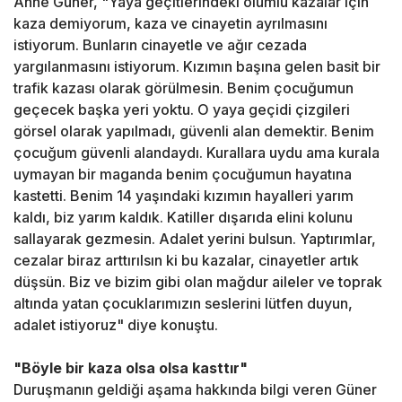
Anne Güner, "Yaya geçitlerindeki ölümlü kazalar için
kaza demiyorum, kaza ve cinayetin ayrılmasını
istiyorum. Bunların cinayetle ve ağır cezada
yargılanmasını istiyorum. Kızımın başına gelen basit bir
trafik kazası olarak görülmesin. Benim çocuğumun
geçecek başka yeri yoktu. O yaya geçidi çizgileri
görsel olarak yapılmadı, güvenli alan demektir. Benim
çocuğum güvenli alandaydı. Kurallara uydu ama kurala
uymayan bir maganda benim çocuğumun hayatına
kastetti. Benim 14 yaşındaki kızımın hayalleri yarım
kaldı, biz yarım kaldık. Katiller dışarıda elini kolunu
sallayarak gezmesin. Adalet yerini bulsun. Yaptırımlar,
cezalar biraz arttırılsın ki bu kazalar, cinayetler artık
düşsün. Biz ve bizim gibi olan mağdur aileler ve toprak
altında yatan çocuklarımızın seslerini lütfen duyun,
adalet istiyoruz" diye konuştu.
"Böyle bir kaza olsa olsa kasttır"
Duruşmanın geldiği aşama hakkında bilgi veren Güner