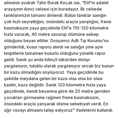
ailesinin avukatı Tahir Burak Koçak ise, "Elif'in adalet
arayışının ikinci celsesi için buradayız. İlk celsede
tanıklarımızın tamamı dinlendi. Bütün tanıklar sanığın
çok hızlı seyrettiğini, önündeki araçla yarıştığını, frene
basmaksızın yaya geçidinde Elif'e 110-120 kilometre
hızla vurarak, 40 metre savurup ölümüne sebep
olduğunu beyan ettiler. Dosyamız Adli Tıp Kurumu'na
gönderildi, kusur raporu alındı ve sanığın yine aynı
tespitlerle tamamen kusurlu olduğuna yönelik rapor
geldi. Sanık şu anda bilinçli taksirden dolayı
yargılanıyor, tutuklu olarak yargılanıyor ancak biz bunun
bir kaza olmadığını söylüyoruz. Yaya geçidinde bu
şekilde meydana gelen bir kaza olsa olsa bir olası
kasttır, kaza değildir. Sanık 120 kilometre hızla yaya
geçidinde, kendi beyanına göre de 20 metre geriden
çocukları görmesine rağmen frene basmaksızın,
önündeki araçla yarışarak ölüme sebebiyet verdi. En
ağır cezayı almasını talep ediyoruz" ifadelerini kullandı.