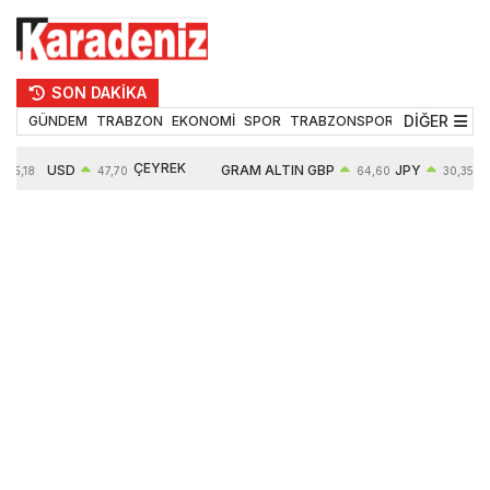
SON DAKİKA
DİĞER
GÜNDEM
TRABZON
EKONOMİ
SPOR
TRABZONSPOR
TEKNOLOJİ
ÇEYREK
USD
GRAM ALTIN
GBP
JPY
55,18
47,70
64,60
30,35
ALTIN
0,16%
6652,76
0,38%
0,54%
10909,00
2,47%
2,60%