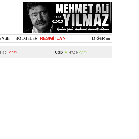
YASET
BÖLGELER
RESMİ İLAN
DİĞER
USD
09%
47,59
0,05%