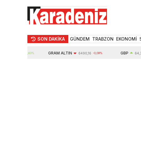
SON DAKİKA
GÜNDEM
TRABZON
EKONOMİ
GRAM ALTIN
GBP
0632,00
0,63%
6490,16
-0,09%
64,35
0,03%