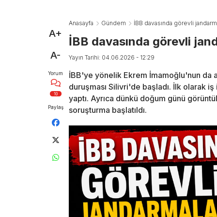
Anasayfa
Gündem
İBB davasında görevli jandarm
A+
İBB davasında görevli ja
A-
Yayın Tarihi: 04.06.2026 - 12:29
Yorum
İBB'ye yönelik Ekrem İmamoğlu'nun da ar
duruşması Silivri'de başladı. İlk olarak 
10
yaptı. Ayrıca dünkü doğum günü görüntül
Paylaş
soruşturma başlatıldı.