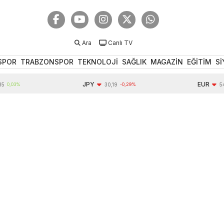
Ara
Canlı TV
SPOR
TRABZONSPOR
TEKNOLOJİ
SAĞLIK
MAGAZİN
EĞİTİM
Sİ
JPY
EUR
30,19
-0,29%
54,96
-0,