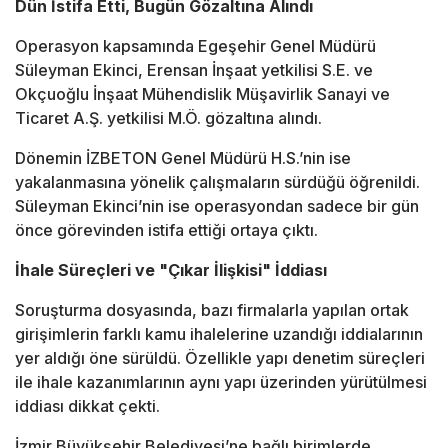
Dün İstifa Etti, Bugün Gözaltına Alındı
Operasyon kapsamında Egeşehir Genel Müdürü
Süleyman Ekinci, Erensan İnşaat yetkilisi S.E. ve
Okçuoğlu İnşaat Mühendislik Müşavirlik Sanayi ve
Ticaret A.Ş. yetkilisi M.Ö. gözaltına alındı.
Dönemin İZBETON Genel Müdürü H.S.’nin ise
yakalanmasına yönelik çalışmaların sürdüğü öğrenildi.
Süleyman Ekinci’nin ise operasyondan sadece bir gün
önce görevinden istifa ettiği ortaya çıktı.
İhale Süreçleri ve "Çıkar İlişkisi" İddiası
Soruşturma dosyasında, bazı firmalarla yapılan ortak
girişimlerin farklı kamu ihalelerine uzandığı iddialarının
yer aldığı öne sürüldü. Özellikle yapı denetim süreçleri
ile ihale kazanımlarının aynı yapı üzerinden yürütülmesi
iddiası dikkat çekti.
İzmir
Büyükşehir Belediyesi’ne bağlı birimlerde