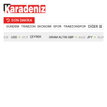
SON DAKİKA
DİĞER
GÜNDEM
TRABZON
EKONOMİ
SPOR
TRABZONSPOR
TEKNOLOJİ
ÇEYREK
USD
GRAM ALTIN
GBP
JPY
55,19
47,71
64,52
30,31
ALTIN
0,18%
6660,55
0,27%
0,39%
10903,00
2,59%
2,54%