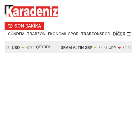
SON DAKİKA
DİĞER
GÜNDEM
TRABZON
EKONOMİ
SPOR
TRABZONSPOR
TEKNOLOJİ
ÇEYREK
USD
GRAM ALTIN
GBP
JPY
55,03
47,59
64,41
30,24
ALTIN
0,06%
6527,14
0,12%
-0,10%
10681,00
0,48%
1,10%