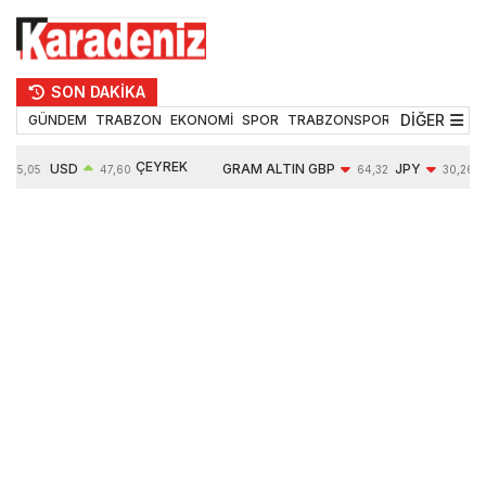
SON DAKİKA
DİĞER
GÜNDEM
TRABZON
EKONOMİ
SPOR
TRABZONSPOR
TEKNOLOJİ
ÇEYREK
USD
GRAM ALTIN
GBP
JPY
55,05
47,60
64,32
30,26
ALTIN
0,06%
6553,38
-0,02%
-0,04%
10690,00
0,88%
1,18%