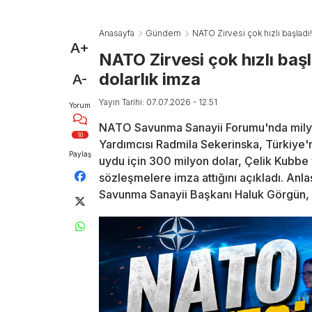
Anasayfa
Gündem
NATO Zirvesi çok hızlı başladı
A+
NATO Zirvesi çok hızlı baş
dolarlık imza
A-
Yayın Tarihi: 07.07.2026 - 12:51
Yorum
NATO Savunma Sanayii Forumu'nda milyar
10
Yardımcısı Radmila Sekerinska, Türkiye'
Paylaş
uydu için 300 milyon dolar, Çelik Kubbe 
sözleşmelere imza attığını açıkladı. Anl
Savunma Sanayii Başkanı Haluk Görgün, "H