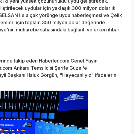
iki yeni yüksek çözünürlüklü uydu geliştirecek.
tirilecek uydular için yaklaşık 300 milyon dolarlık
SELSAN ile alçak yörünge uydu haberleşmesi ve Çelik
emleri için toplam 350 milyon dolar değerinde
kiye'nin muharebe sahasındaki bağlantı ve erken ihbar
yerinde takip eden Haberler.com Genel Yayın
.com Ankara Temsilcisi Şerife Güzel'e
i Başkanı Haluk Görgün, "Heyecanlıyız" ifadelerini