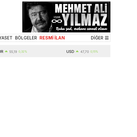
YASET
BÖLGELER
RESMİ İLAN
DİĞER
USD
5,19
0,32%
47,70
0,15%