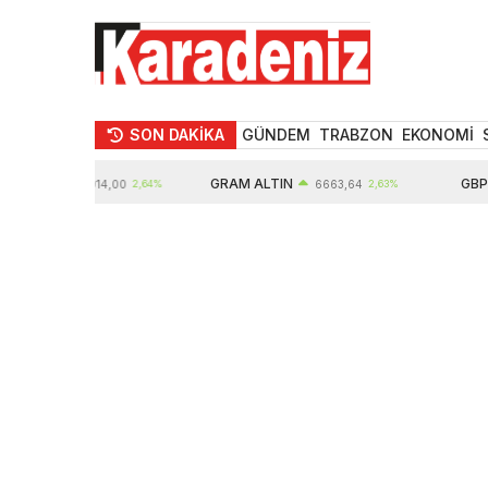
SON DAKİKA
GÜNDEM
TRABZON
EKONOMİ
IN
GRAM ALTIN
GBP
10914,00
2,64%
6663,64
2,63%
64,