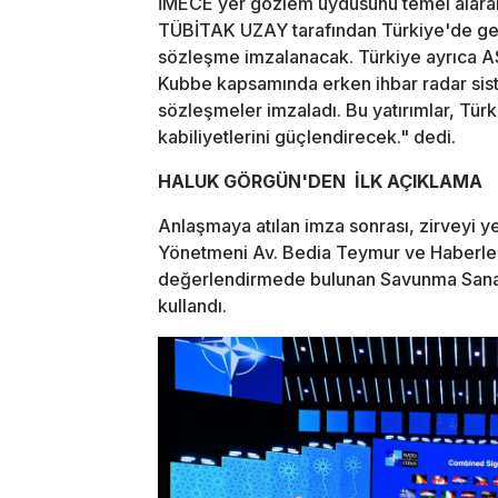
İMECE yer gözlem uydusunu temel alarak 
TÜBİTAK UZAY tarafından Türkiye'de geliş
sözleşme imzalanacak. Türkiye ayrıca A
Kubbe kapsamında erken ihbar radar sist
sözleşmeler imzaladı. Bu yatırımlar, Tür
kabiliyetlerini güçlendirecek." dedi.
HALUK GÖRGÜN'DEN İLK AÇIKLAMA
Anlaşmaya atılan imza sonrası, zirveyi 
Yönetmeni Av. Bedia Teymur ve Haberler
değerlendirmede bulunan Savunma Sanayi
kullandı.