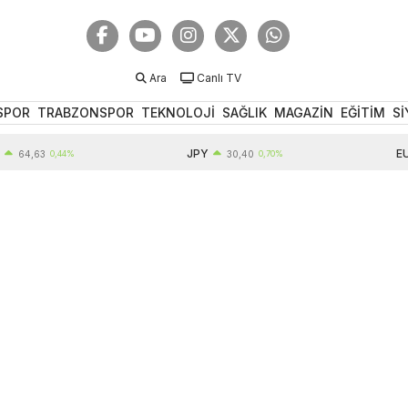
Ara
Canlı TV
SPOR
TRABZONSPOR
TEKNOLOJİ
SAĞLIK
MAGAZİN
EĞİTİM
Sİ
JPY
EUR
63
0,44%
30,40
0,70%
5