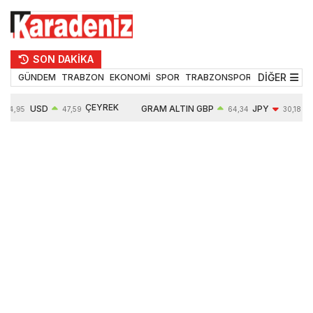
SON DAKİKA
DİĞER
GÜNDEM
TRABZON
EKONOMİ
SPOR
TRABZONSPOR
TEKNOLOJİ
ÇEYREK
USD
GRAM ALTIN
GBP
JPY
54,95
47,59
64,34
30,18
ALTIN
0,05%
6484,95
0,01%
-0,31%
10624,00
-0,17%
0,56%