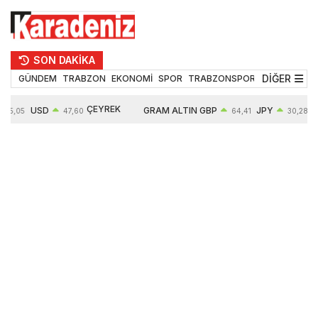
SON DAKİKA
DİĞER
GÜNDEM
TRABZON
EKONOMİ
SPOR
TRABZONSPOR
TEKNOLOJİ
ÇEYREK
USD
GRAM ALTIN
GBP
JPY
55,05
47,60
64,41
30,28
ALTIN
0,06%
6532,72
0,13%
0,01%
10683,00
0,56%
1,12%