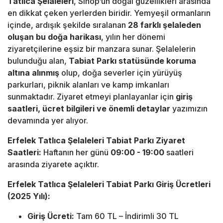
Tatlıca Şelaleleri
, Sinop’un doğal güzellikleri arasında
en dikkat çeken yerlerden biridir. Yemyeşil ormanların
içinde, ardışık şekilde sıralanan
28 farklı şelaleden
oluşan bu doğa harikası
, yılın her dönemi
ziyaretçilerine eşsiz bir manzara sunar. Şelalelerin
bulunduğu alan,
Tabiat Parkı statüsünde koruma
altına alınmış
olup, doğa severler için yürüyüş
parkurları, piknik alanları ve kamp imkanları
sunmaktadır. Ziyaret etmeyi planlayanlar için
giriş
saatleri, ücret bilgileri ve önemli detaylar
yazımızın
devamında yer alıyor.
Erfelek Tatlıca Şelaleleri Tabiat Parkı Ziyaret
Saatleri:
Haftanın her günü
09:00 - 19:00
saatleri
arasında ziyarete açıktır.
Erfelek Tatlıca Şelaleleri Tabiat Parkı Giriş Ücretleri
(2025 Yılı):
Giriş Ücreti:
Tam 60 TL – İndirimli 30 TL