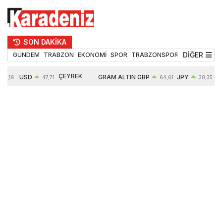
SON DAKİKA
DİĞER
GÜNDEM
TRABZON
EKONOMİ
SPOR
TRABZONSPOR
TEKNOLOJİ
ÇEYREK
USD
GRAM ALTIN
GBP
JPY
55,19
47,71
64,61
30,35
ALTIN
0,18%
6660,55
0,39%
0,52%
10912,00
2,59%
2,62%