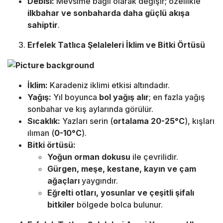
Debisi:
Mevsime bağlı olarak değişir; özellikle
ilkbahar ve sonbaharda daha güçlü akışa
sahiptir
.
Erfelek Tatlıca Şelaleleri İklim ve Bitki Örtüsü
İklim:
Karadeniz iklimi etkisi altındadır.
Yağış:
Yıl boyunca
bol yağış alır
; en fazla yağış
sonbahar ve kış aylarında görülür.
Sıcaklık:
Yazları serin (
ortalama 20-25°C
), kışları
ılıman (
0-10°C
).
Bitki örtüsü:
Yoğun orman dokusu
ile çevrilidir.
Gürgen, meşe, kestane, kayın ve çam
ağaçları
yaygındır.
Eğrelti otları, yosunlar ve çeşitli şifalı
bitkiler
bölgede bolca bulunur.