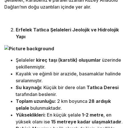
Şelaleler, Karadeniz’e paralel uzanan Kuzey Anadolu
Dağları’nın doğu uzantıları içinde yer alır.
Erfelek Tatlıca Şelaleleri Jeolojik ve Hidrolojik
Yapı
Şelaleler
kireç taşı (karstik) oluşumlar
üzerinde
şekillenmiştir.
Kayalık ve eğimli bir arazide, basamaklar halinde
sıralanmıştır.
Su kaynağı:
Küçük bir dere olan
Tatlıca Deresi
tarafından beslenir.
Toplam uzunluğu:
2 km boyunca
28 ardışık
şelale
bulunmaktadır.
Yükseklikleri:
En küçük şelale
1-2 metre
, en
yüksek olanı ise
15 metreye kadar ulaşmaktadır
.