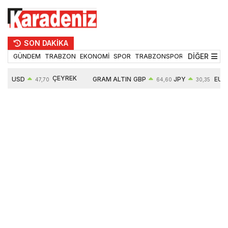
SON DAKİKA
DİĞER
GÜNDEM
TRABZON
EKONOMİ
SPOR
TRABZONSPOR
TEKNOLOJİ
ÇEYREK
USD
GRAM ALTIN
GBP
JPY
EUR
47,70
64,60
30,35
ALTIN
0,16%
6652,76
0,38%
0,54%
0,30%
10909,00
2,47%
2,60%