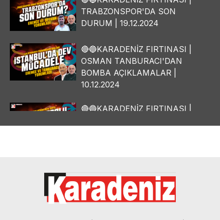
TRABZONSPOR'DA SON
DURUM | 19.12.2024
🔴🔵KARADENİZ FIRTINASI |
OSMAN TANBURACI'DAN
BOMBA AÇIKLAMALAR |
10.12.2024
🔴🔵KARADENİZ FIRTINASI |
YILMAZ VURAL'DAN BOMBA
AÇIKLAMALAR | 06.12.2024
🔴🔵KARADENİZ FIRTINASI |
CELİL HEKİMOĞLU'NDAN
BOMBA AÇIKLAMALAR |
05.12.2024