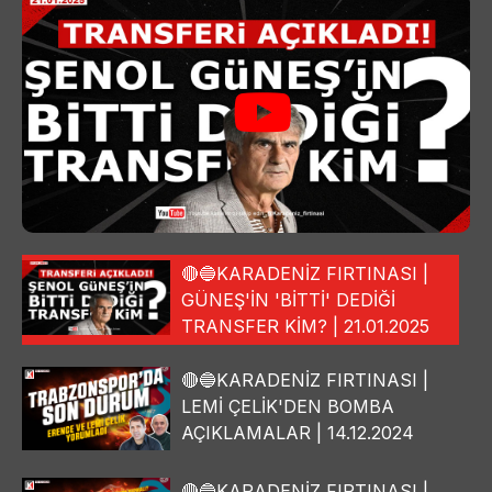
🔴🔵KARADENİZ FIRTINASI |
GÜNEŞ'İN 'BİTTİ' DEDİĞİ
TRANSFER KİM? | 21.01.2025
🔴🔵KARADENİZ FIRTINASI |
LEMİ ÇELİK'DEN BOMBA
AÇIKLAMALAR | 14.12.2024
🔴🔵KARADENİZ FIRTINASI |