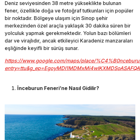
Deniz seviyesinden 38 metre yükseklikte bulunan
fener, özellikle doğa ve fotoğraf tutkunları için popüler
bir noktadır. Bölgeye ulaşım için Sinop şehir
merkezinden özel araçla yaklaşık 30 dakika süren bir
yolculuk yapmak gerekmektedir. Yolun bazı bölümleri
dar ve virajlıdır, ancak etkileyici Karadeniz manzaraları
eşliğinde keyifli bir sürüş sunar.
https://www.google.com/maps/place/%C4%B0nceburu
entry=ttu&g_ep=EgoyMDI1MDMxMi4wIKXMDSoASAF
İnceburun Feneri’ne Nasıl Gidilir?