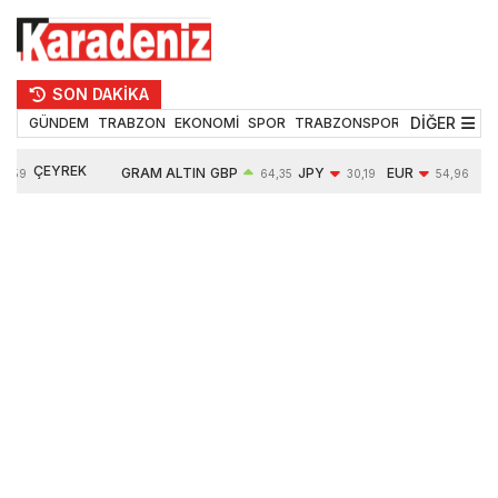
SON DAKİKA
DİĞER
GÜNDEM
TRABZON
EKONOMİ
SPOR
TRABZONSPOR
TEKNOLOJİ
ÇEYREK
GRAM ALTIN
GBP
JPY
EUR
USD
64,35
30,19
54,96
ALTIN
6490,16
0,03%
-0,29%
-0,09%
0,05%
10632,00
-0,09%
0,63%