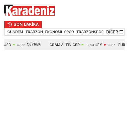
SON DAKİKA
DİĞER
GÜNDEM
TRABZON
EKONOMİ
SPOR
TRABZONSPOR
TEKNOLOJİ
ÇEYREK
USD
GRAM ALTIN
GBP
JPY
EUR
47,72
64,54
30,17
ALTIN
0,02%
6682,87
0,03%
-0,44%
0,05%
10925,00
0,34%
2,75%