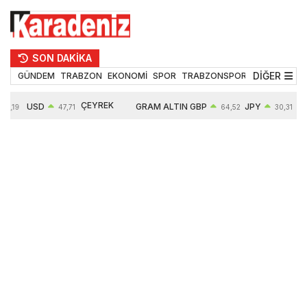
SON DAKİKA
DİĞER
GÜNDEM
TRABZON
EKONOMİ
SPOR
TRABZONSPOR
TEKNOLOJİ
ÇEYREK
USD
GRAM ALTIN
GBP
JPY
55,19
47,71
64,52
30,31
ALTIN
0,18%
6660,55
0,27%
0,39%
10903,00
2,59%
2,54%