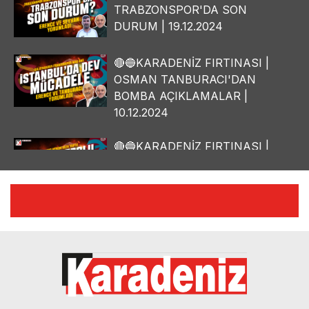
TRABZONSPOR'DA SON
DURUM | 19.12.2024
🔴🔵KARADENİZ FIRTINASI |
OSMAN TANBURACI'DAN
BOMBA AÇIKLAMALAR |
10.12.2024
🔴🔵KARADENİZ FIRTINASI |
YILMAZ VURAL'DAN BOMBA
AÇIKLAMALAR | 06.12.2024
🔴🔵KARADENİZ FIRTINASI |
CELİL HEKİMOĞLU'NDAN
BOMBA AÇIKLAMALAR |
05.12.2024