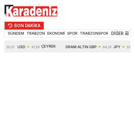
SON DAKİKA
DİĞER
GÜNDEM
TRABZON
EKONOMİ
SPOR
TRABZONSPOR
TEKNOLOJİ
ÇEYREK
USD
GRAM ALTIN
GBP
JPY
55,01
47,56
64,33
30,29
ALTIN
%
0,08%
6497,85
0,54%
0,45%
10571,00
4,28%
4,27%