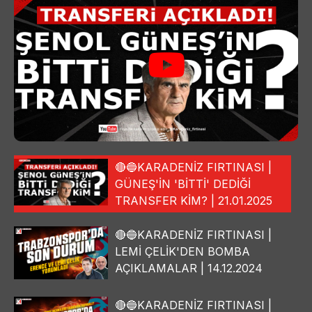
🔴🔵KARADENİZ FIRTINASI |
GÜNEŞ'İN 'BİTTİ' DEDİĞİ
TRANSFER KİM? | 21.01.2025
🔴🔵KARADENİZ FIRTINASI |
LEMİ ÇELİK'DEN BOMBA
AÇIKLAMALAR | 14.12.2024
🔴🔵KARADENİZ FIRTINASI |