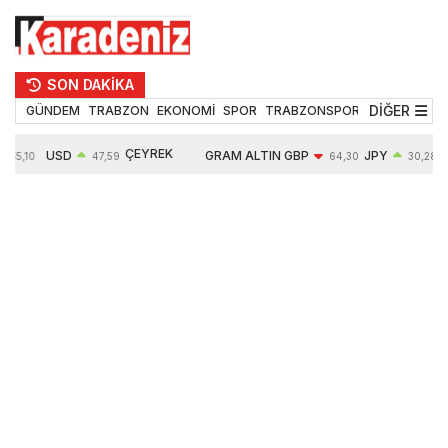
SON DAKİKA
DİĞER
GÜNDEM
TRABZON
EKONOMİ
SPOR
TRABZONSPOR
TEKNOLOJİ
ÇEYREK
USD
GRAM ALTIN
GBP
JPY
55,10
47,59
64,30
30,28
ALTIN
0,06%
6527,50
-0,05%
0,02%
10614,00
0,48%
0,46%