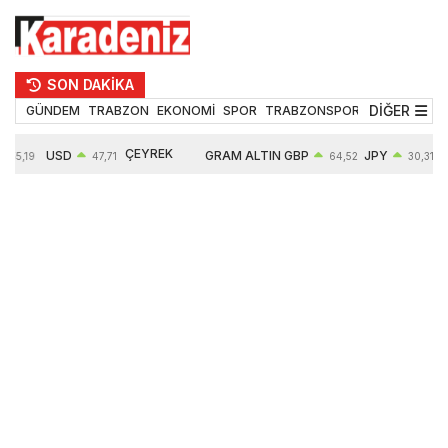
SON DAKİKA
DİĞER
GÜNDEM
TRABZON
EKONOMİ
SPOR
TRABZONSPOR
TEKNOLOJİ
ÇEYREK
USD
GRAM ALTIN
GBP
JPY
55,19
47,71
64,52
30,31
ALTIN
0,18%
6660,55
0,27%
0,39%
10903,00
2,59%
2,54%