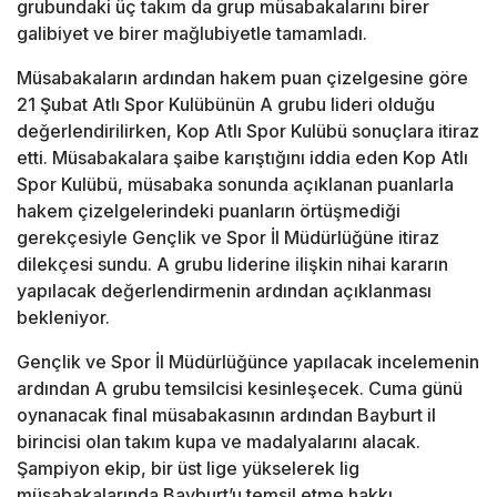
grubundaki üç takım da grup müsabakalarını birer
galibiyet ve birer mağlubiyetle tamamladı.
Müsabakaların ardından hakem puan çizelgesine göre
21 Şubat Atlı Spor Kulübünün A grubu lideri olduğu
değerlendirilirken, Kop Atlı Spor Kulübü sonuçlara itiraz
etti. Müsabakalara şaibe karıştığını iddia eden Kop Atlı
Spor Kulübü, müsabaka sonunda açıklanan puanlarla
hakem çizelgelerindeki puanların örtüşmediği
gerekçesiyle Gençlik ve Spor İl Müdürlüğüne itiraz
dilekçesi sundu. A grubu liderine ilişkin nihai kararın
yapılacak değerlendirmenin ardından açıklanması
bekleniyor.
Gençlik ve Spor İl Müdürlüğünce yapılacak incelemenin
ardından A grubu temsilcisi kesinleşecek. Cuma günü
oynanacak final müsabakasının ardından Bayburt il
birincisi olan takım kupa ve madalyalarını alacak.
Şampiyon ekip, bir üst lige yükselerek lig
müsabakalarında Bayburt’u temsil etme hakkı