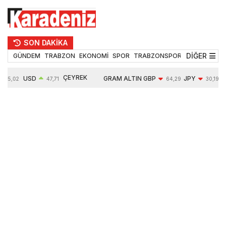
SON DAKİKA
DİĞER
GÜNDEM
TRABZON
EKONOMİ
SPOR
TRABZONSPOR
TEKNOLOJİ
ÇEYREK
USD
GRAM ALTIN
GBP
JPY
55,02
47,71
64,29
30,19
ALTIN
0,17%
6610,50
-0,09%
-0,01%
10789,00
1,82%
1,47%