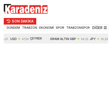
SON DAKİKA
DİĞER
GÜNDEM
TRABZON
EKONOMİ
SPOR
TRABZONSPOR
TEKNOLOJİ
ÇEYREK
USD
GRAM ALTIN
GBP
JPY
55,01
47,56
64,33
30,29
ALTIN
0,08%
6497,85
0,54%
0,45%
10571,00
4,28%
4,27%