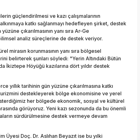
ilerin güçlendirilmesi ve kazı çalışmalarının
kalkınmaya katkı sağlanmayı hedefleyen şirket, destek
ün yüzüne çıkarılmasının yanı sıra Ar-Ge
bilimsel analiz süreçlerine de destek veriyor.
rel mirasın korunmasının yanı sıra bölgesel
i belirterek şunları söyledi: "Yerin Altındaki Bütün
a İkiztepe Höyüğü kazılarına dört yıldır destek
ce yıllık tarihinin gün yüzüne çıkarılmasına katkı
turizmini destekleyerek bölge ekonomisine ve yerel
österdiğimiz her bölgede ekonomik, sosyal ve kültürel
 arasında görüyoruz. Yeni kazı sezonunda da bu önemli
rmaların sürdürülmesine destek vermeye devam
im Üyesi Doç. Dr. Aslıhan Beyazıt ise bu yılki