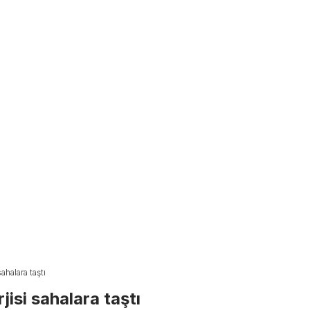
halara taştı
isi sahalara taştı