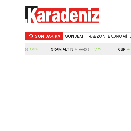
SON DAKİKA
GÜNDEM
TRABZON
EKONOMİ
GRAM ALTIN
GBP
10914,00
2,64%
6663,64
2,63%
64,63