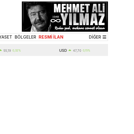
YASET
BÖLGELER
RESMİ İLAN
DİĞER
USD
9
0,32%
47,70
0,15%