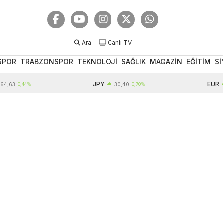
Ara
Canlı TV
SPOR
TRABZONSPOR
TEKNOLOJİ
SAĞLIK
MAGAZİN
EĞİTİM
Sİ
JPY
EUR
0,44%
30,40
0,70%
55,1