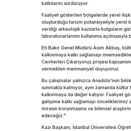
katkılarını sürdürüyor.
Faaliyet gösterilen bölgelerde yerel ilişk
oluşturduğu turizm potansiyeliyle yerel 
verdiği arkeolojik kazılarla bulguların g
laboratuvarlarının kullanıma açılmasıyla 
Eti Bakır Genel Müdürü Asım Akbaş, kültü
kalkınmaya katkı sağlamayı önemsediklerin
Cevherleri Çıkarıyoruz projesi kapsamınd
vermekten memnuniyet duyuyoruz.
Bu çalışmalar yalnızca Anadolu'nun binler
sunmakla kalmıyor, aynı zamanda kültür 
kalkınmaya da değer katıyor. Faaliyet g
gelişime katkı sağlamayı önceliklerimiz
mirasın korunmasına ve bilimsel araştı
edeceğiz."
Kazı Başkanı, İstanbul Üniversitesi Öğret