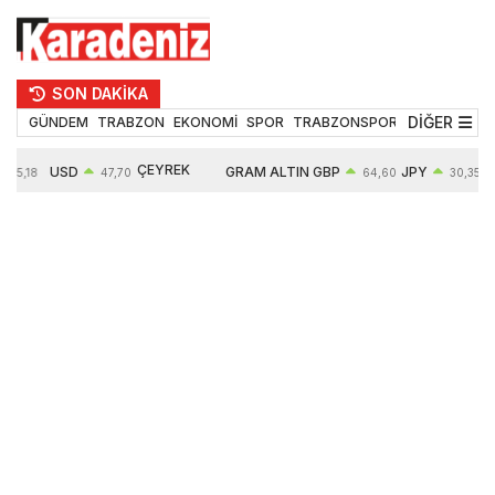
SON DAKİKA
DİĞER
GÜNDEM
TRABZON
EKONOMİ
SPOR
TRABZONSPOR
TEKNOLOJİ
ÇEYREK
USD
GRAM ALTIN
GBP
JPY
55,18
47,70
64,60
30,35
ALTIN
0,16%
6652,76
0,38%
0,54%
10909,00
2,47%
2,60%