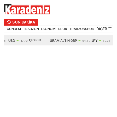
SON DAKİKA
DİĞER
GÜNDEM
TRABZON
EKONOMİ
SPOR
TRABZONSPOR
TEKNOLOJİ
ÇEYREK
USD
GRAM ALTIN
GBP
JPY
5,18
47,70
64,60
30,35
ALTIN
0,16%
6652,76
0,38%
0,54%
10909,00
2,47%
2,60%