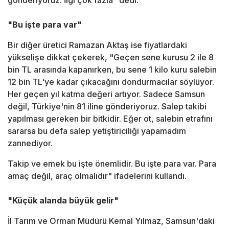
gönderiyoruz. İlgi çok fazla" dedi.
"Bu işte para var"
Bir diğer üretici Ramazan Aktaş ise fiyatlardaki
yükselişe dikkat çekerek, "Geçen sene kurusu 2 ile 8
bin TL arasında kapanırken, bu sene 1 kilo kuru salebin
12 bin TL'ye kadar çıkacağını dondurmacılar söylüyor.
Her geçen yıl katma değeri artıyor. Sadece Samsun
değil, Türkiye'nin 81 iline gönderiyoruz. Salep takibi
yapılması gereken bir bitkidir. Eğer ot, salebin etrafını
sararsa bu defa salep yetiştiriciliği yapamadım
zannediyor.
Takip ve emek bu işte önemlidir. Bu işte para var. Para
amaç değil, araç olmalıdır" ifadelerini kullandı.
"Küçük alanda büyük gelir"
İl Tarım ve Orman Müdürü Kemal Yılmaz, Samsun'daki