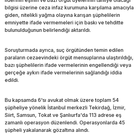
liderinin eşinin ve bazı örgüt üyelerinin tahliye olacağı
bilgisi üzerine ceza infaz kurumuna karşılama amacıyla
giden, nitelikli yağma olayına karışan şüphelilerin
emniyette ifade vermemeleri için baskı ve tehditte
bulunulduğunun belirlendiği aktarıldı.
Soruşturmada ayrıca, suç örgütünden temin edilen
paraların cezaevindeki örgüt mensuplarına ulaştırıldığı,
bazı şüphelilerin ifade vermelerinin engellendiği veya
gerçeğe aykırı ifade vermelerinin sağlandığı iddia
edildi.
Bu kapsamda 6'sı avukat olmak üzere toplam 54
şüpheliye yönelik İstanbul merkezli Tekirdağ, İzmir,
Siirt, Samsun, Tokat ve Şanlıurfa'da 113 adrese eş
zamanlı operasyon düzenlendi. Operasyonlarda 45
şüpheli yakalanarak gözaltına alındı.