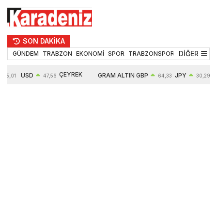
SON DAKİKA
DİĞER
GÜNDEM
TRABZON
EKONOMİ
SPOR
TRABZONSPOR
TEKNOLOJİ
ÇEYREK
USD
GRAM ALTIN
GBP
JPY
55,01
47,56
64,33
30,29
ALTIN
0,08%
6497,85
0,54%
0,45%
10571,00
4,28%
4,27%