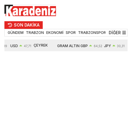
SON DAKİKA
DİĞER
GÜNDEM
TRABZON
EKONOMİ
SPOR
TRABZONSPOR
TEKNOLOJİ
ÇEYREK
USD
GRAM ALTIN
GBP
JPY
EUR
47,71
64,52
30,31
ALTIN
0,18%
6660,55
0,27%
0,39%
0,32
10903,00
2,59%
2,54%