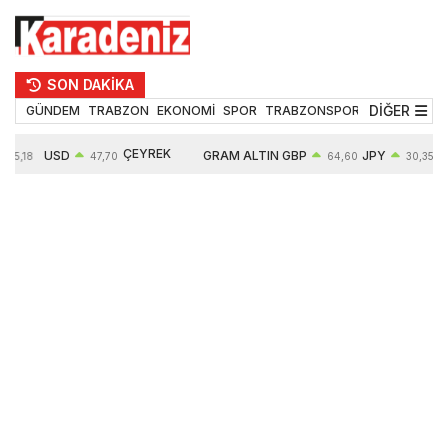
SON DAKİKA
DİĞER
GÜNDEM
TRABZON
EKONOMİ
SPOR
TRABZONSPOR
TEKNOLOJİ
ÇEYREK
USD
GRAM ALTIN
GBP
JPY
55,18
47,70
64,60
30,35
ALTIN
0,16%
6652,76
0,38%
0,54%
10909,00
2,47%
2,60%