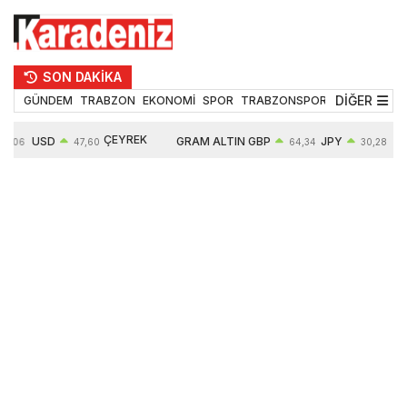
SON DAKİKA
DİĞER
GÜNDEM
TRABZON
EKONOMİ
SPOR
TRABZONSPOR
TEKNOLOJİ
ÇEYREK
USD
GRAM ALTIN
GBP
JPY
5,06
47,60
64,34
30,28
ALTIN
0,06%
6529,54
0,01%
0,01%
10672,00
0,51%
1,01%