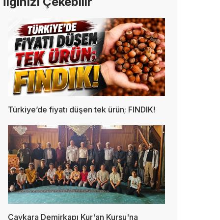
İlginizi Çekebilir
Türkiye’de fiyatı düşen tek ürün; FINDIK!
Çaykara Demirkapı Kur'an Kursu'na