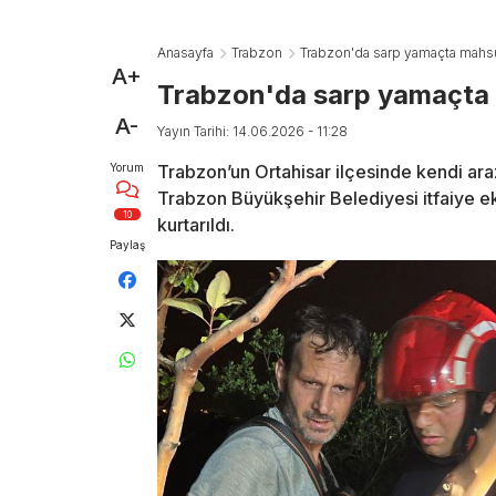
Anasayfa
Trabzon
Trabzon'da sarp yamaçta mahsur 
A+
Trabzon'da sarp yamaçta m
A-
Yayın Tarihi: 14.06.2026 - 11:28
Yorum
Trabzon’un Ortahisar ilçesinde kendi ar
Trabzon Büyükşehir Belediyesi itfaiye ek
10
kurtarıldı.
Paylaş