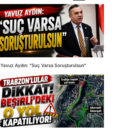
Yavuz Aydın: “Suç Varsa Soruşturulsun“