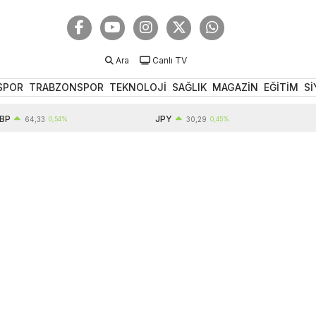
Ara
Canlı TV
SPOR
TRABZONSPOR
TEKNOLOJİ
SAĞLIK
MAGAZİN
EĞİTİM
Sİ
JPY
EUR
64,33
0,54%
30,29
0,45%