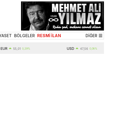
YASET
BÖLGELER
RESMİ İLAN
DİĞER
USD
55,01
0,29%
47,56
0,08%