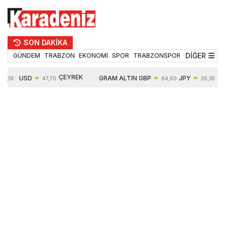
SON DAKİKA
DİĞER
GÜNDEM
TRABZON
EKONOMİ
SPOR
TRABZONSPOR
TEKNOLOJİ
ÇEYREK
USD
GRAM ALTIN
GBP
JPY
55,18
47,70
64,60
30,35
ALTIN
0,16%
6652,76
0,38%
0,54%
10909,00
2,47%
2,60%