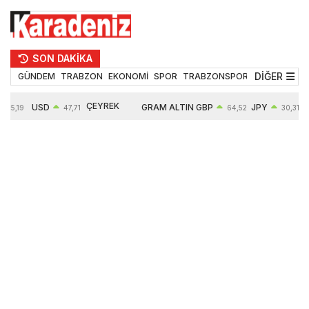
SON DAKİKA
DİĞER
GÜNDEM
TRABZON
EKONOMİ
SPOR
TRABZONSPOR
TEKNOLOJİ
ÇEYREK
USD
GRAM ALTIN
GBP
JPY
55,19
47,71
64,52
30,31
ALTIN
0,18%
6660,55
0,27%
0,39%
10903,00
2,59%
2,54%