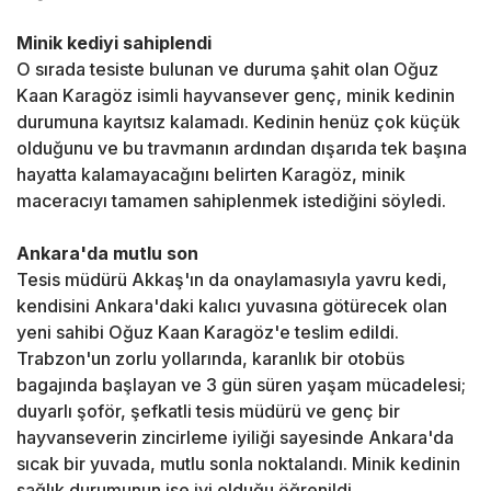
Minik kediyi sahiplendi
O sırada tesiste bulunan ve duruma şahit olan Oğuz
Kaan Karagöz isimli hayvansever genç, minik kedinin
durumuna kayıtsız kalamadı. Kedinin henüz çok küçük
olduğunu ve bu travmanın ardından dışarıda tek başına
hayatta kalamayacağını belirten Karagöz, minik
maceracıyı tamamen sahiplenmek istediğini söyledi.
Ankara'da mutlu son
Tesis müdürü Akkaş'ın da onaylamasıyla yavru kedi,
kendisini Ankara'daki kalıcı yuvasına götürecek olan
yeni sahibi Oğuz Kaan Karagöz'e teslim edildi.
Trabzon'un zorlu yollarında, karanlık bir otobüs
bagajında başlayan ve 3 gün süren yaşam mücadelesi;
duyarlı şoför, şefkatli tesis müdürü ve genç bir
hayvanseverin zincirleme iyiliği sayesinde Ankara'da
sıcak bir yuvada, mutlu sonla noktalandı. Minik kedinin
sağlık durumunun ise iyi olduğu öğrenildi.