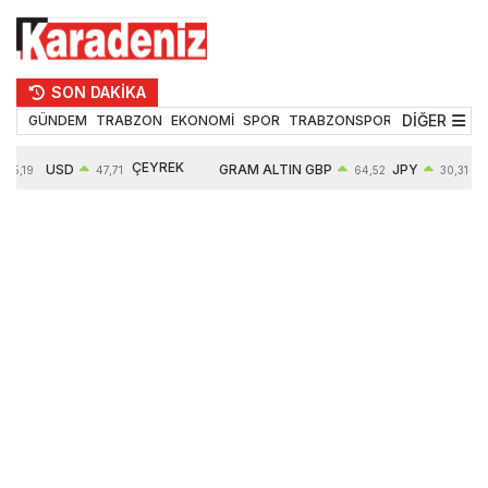
SON DAKİKA
DİĞER
GÜNDEM
TRABZON
EKONOMİ
SPOR
TRABZONSPOR
TEKNOLOJİ
ÇEYREK
USD
GRAM ALTIN
GBP
JPY
55,19
47,71
64,52
30,31
ALTIN
0,18%
6660,55
0,27%
0,39%
10903,00
2,59%
2,54%