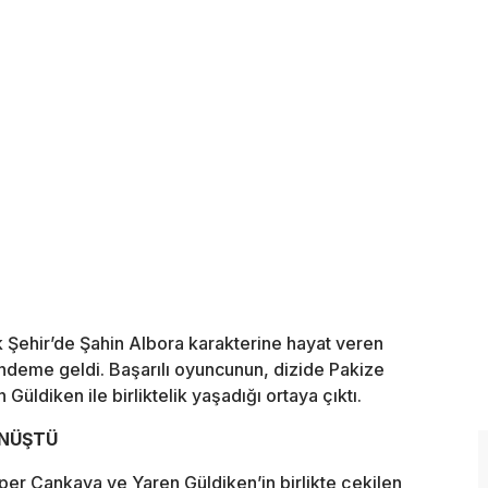
zak Şehir’de Şahin Albora karakterine hayat veren
ndeme geldi. Başarılı oyuncunun, dizide Pakize
Güldiken ile birliktelik yaşadığı ortaya çıktı.
ÖNÜŞTÜ
Alper Çankaya ve Yaren Güldiken’in birlikte çekilen