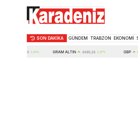
SON DAKİKA
GÜNDEM
TRABZON
EKONOMİ
GRAM ALTIN
GBP
10935,00
2,84%
6685,26
2,97%
64,65
0,