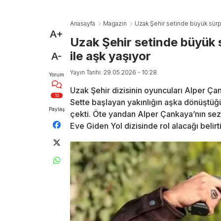
Anasayfa
Magazin
Uzak Şehir setinde büyük sürpri
A+
Uzak Şehir setinde büyük s
ile aşk yaşıyor
A-
Yayın Tarihi: 29.05.2026 - 10:28
Yorum
Uzak Şehir dizisinin oyuncuları Alper Çank
10
Sette başlayan yakınlığın aşka dönüştüğü ö
Paylaş
çekti. Öte yandan Alper Çankaya’nın sezon
Eve Giden Yol dizisinde rol alacağı belirti