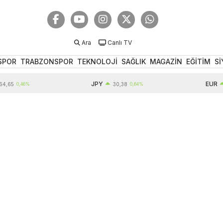
Ara
Canlı TV
SPOR
TRABZONSPOR
TEKNOLOJİ
SAĞLIK
MAGAZİN
EĞİTİM
Sİ
JPY
EUR
46%
30,38
0,64%
55,18
0