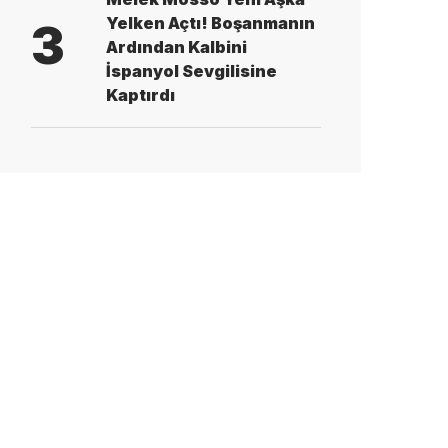
Yelken Açtı! Boşanmanın
3
Ardından Kalbini
İspanyol Sevgilisine
Kaptırdı