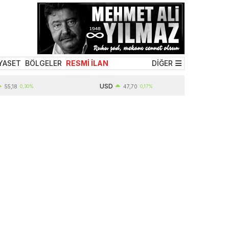
YASET
BÖLGELER
RESMİ İLAN
DİĞER
USD
,30%
47,70
0,17%