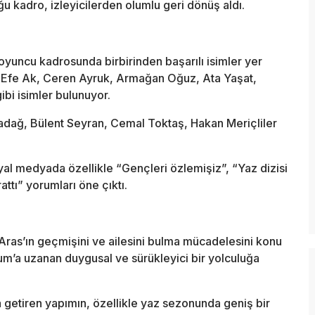
ğu kadro, izleyicilerden olumlu geri dönüş aldı.
oyuncu kadrosunda birbirinden başarılı isimler yer
Efe Ak
,
Ceren Ayruk
,
Armağan Oğuz
,
Ata Yaşat
,
ibi isimler bulunuyor.
adağ
,
Bülent Seyran
,
Cemal Toktaş
,
Hakan Meriçliler
al medyada özellikle “Gençleri özlemişiz”, “Yaz dizisi
ttı” yorumları öne çıktı.
 Aras’ın geçmişini ve ailesini bulma mücadelesini konu
rum’a uzanan duygusal ve sürükleyici bir yolculuğa
a getiren yapımın, özellikle yaz sezonunda geniş bir