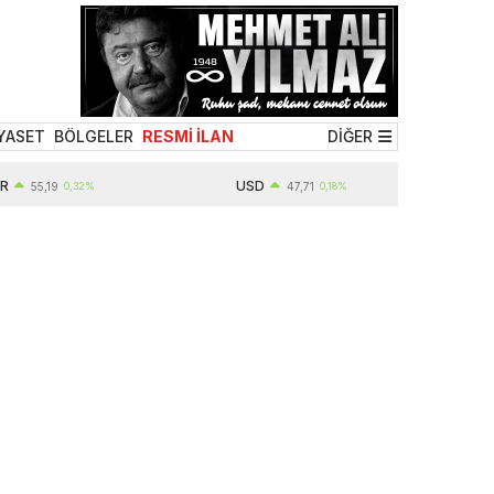
YASET
BÖLGELER
RESMİ İLAN
DİĞER
USD
,19
0,32%
47,71
0,18%