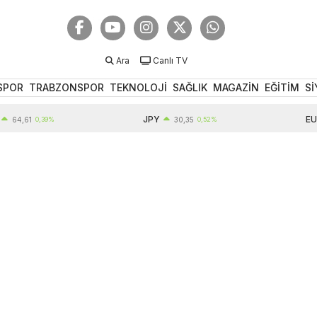
Ara
Canlı TV
SPOR
TRABZONSPOR
TEKNOLOJİ
SAĞLIK
MAGAZİN
EĞİTİM
Sİ
JPY
EUR
1
0,39%
30,35
0,52%
55