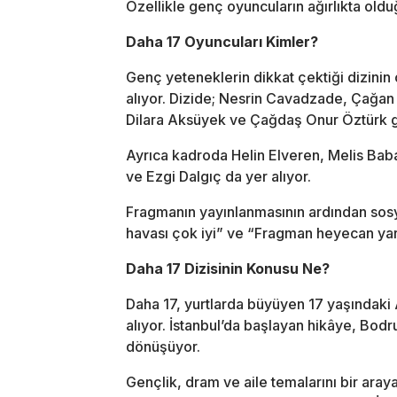
Özellikle genç oyuncuların ağırlıkta oldu
Daha 17 Oyuncuları Kimler?
Genç yeteneklerin dikkat çektiği dizinin 
alıyor. Dizide;
Nesrin Cavadzade
,
Çağan 
Dilara Aksüyek
ve
Çağdaş Onur Öztürk
g
Ayrıca kadroda
Helin Elveren
,
Melis Bab
ve
Ezgi Dalgıç
da yer alıyor.
Fragmanın yayınlanmasının ardından sosy
havası çok iyi” ve “Fragman heyecan yara
Daha 17 Dizisinin Konusu Ne?
Daha 17
, yurtlarda büyüyen 17 yaşındaki
alıyor. İstanbul’da başlayan hikâye, Bod
dönüşüyor.
Gençlik, dram ve aile temalarını bir aray