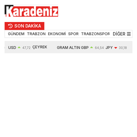
SON DAKİKA
DİĞER
GÜNDEM
TRABZON
EKONOMİ
SPOR
TRABZONSPOR
TEKNOLOJİ
ÇEYREK
USD
GRAM ALTIN
GBP
JPY
EUR
47,72
64,54
30,18
ALTIN
0,02%
6675,95
0,02%
-0,41%
0,00%
10914,00
0,23%
2,64%