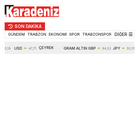
SON DAKİKA
DİĞER
GÜNDEM
TRABZON
EKONOMİ
SPOR
TRABZONSPOR
TEKNOLOJİ
ÇEYREK
USD
GRAM ALTIN
GBP
JPY
55,19
47,71
64,52
30,31
ALTIN
0,18%
6660,55
0,27%
0,39%
10903,00
2,59%
2,54%