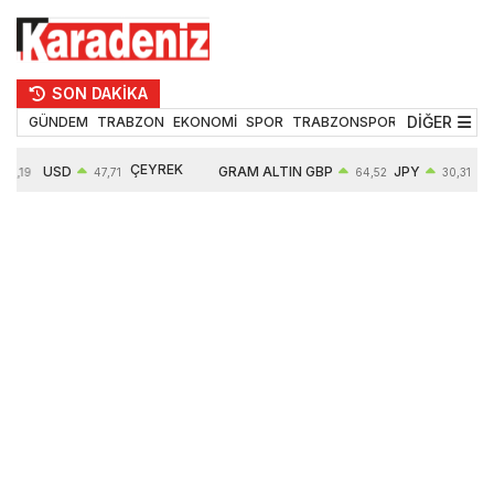
SON DAKİKA
DİĞER
GÜNDEM
TRABZON
EKONOMİ
SPOR
TRABZONSPOR
TEKNOLOJİ
ÇEYREK
USD
GRAM ALTIN
GBP
JPY
55,19
47,71
64,52
30,31
ALTIN
0,18%
6660,55
0,27%
0,39%
10903,00
2,59%
2,54%