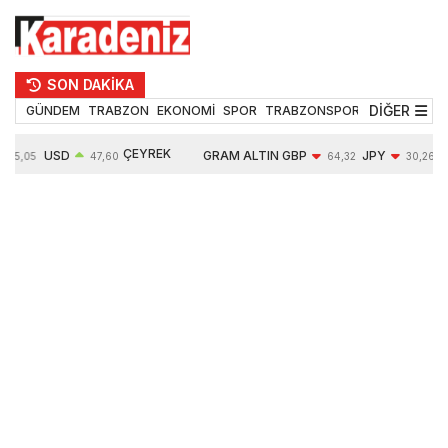
SON DAKİKA
DİĞER
GÜNDEM
TRABZON
EKONOMİ
SPOR
TRABZONSPOR
TEKNOLOJİ
ÇEYREK
USD
GRAM ALTIN
GBP
JPY
55,05
47,60
64,32
30,26
ALTIN
0,06%
6553,38
-0,02%
-0,04%
10690,00
0,88%
1,18%