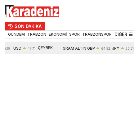
SON DAKİKA
DİĞER
GÜNDEM
TRABZON
EKONOMİ
SPOR
TRABZONSPOR
TEKNOLOJİ
ÇEYREK
USD
GRAM ALTIN
GBP
JPY
55,19
47,71
64,52
30,31
ALTIN
0,18%
6660,55
0,27%
0,39%
10903,00
2,59%
2,54%