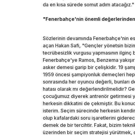
da en kısa sürede somut adım atacağız."
"Fenerbahçe'nin önemli değerlerinden b
Sözlerinin devamında Fenerbahçe'nin eski
açan Hakan Safi, "Gençler yönetsin bizi
tecrübesizlik vurgusu yapmasının ilgin
Fenerbahçe'ye Ramos, Benzema yakışır di
asker demesi garip bir çelişkidir. 19 şa
1959 öncesi şampiyonluk demeçleri hepimi
sonrasında her oyuncu değerli, bunları d
hatası olarak mı değerlendirilmelidir? 
çocuğumuz diyerek antrenör getirmesi yan
herkesin dikkatini de çekmiştir. Bu konud
isterim. Seçim sürecinde herkesin kendine
olup kafalardaki soru işaretlerini giderec
demek de bir tercihtir. Fakat, bizim te
üzerinden bir seçim stratejisi yürütmek