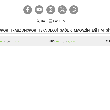
Ara
Canlı TV
SPOR
TRABZONSPOR
TEKNOLOJİ
SAĞLIK
MAGAZİN
EĞİTİM
Sİ
JPY
EUR
4,60
0,38%
30,35
0,54%