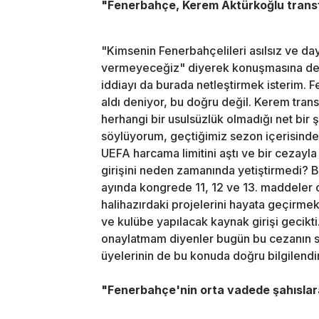
"Fenerbahçe, Kerem Aktürkoğlu transfe
"Kimsenin Fenerbahçelileri asılsız ve day
vermeyeceğiz" diyerek konuşmasına deva
iddiayı da burada netleştirmek isterim.
aldı deniyor, bu doğru değil. Kerem tran
herhangi bir usulsüzlük olmadığı net bir
söylüyorum, geçtiğimiz sezon içerisinde 
UEFA harcama limitini aştı ve bir cezayl
girişini neden zamanında yetiştirmedi? B
ayında kongrede 11, 12 ve 13. maddeler
halihazırdaki projelerini hayata geçirme
ve kulübe yapılacak kaynak girişi gecikti
onaylatmam diyenler bugün bu cezanın 
üyelerinin de bu konuda doğru bilgilendi
"Fenerbahçe'nin orta vadede şahıslara