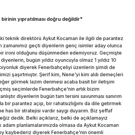
irinin yıpratılması doğru değildir"
 teknik direktörü Aykut Kocaman ile ilgili de parantez
m zamanımız geçti diyenlerin genç isimler aday olunca
ç bir ironi olduğunu düşünmeden edemiyoruz. Geçmişte
yenlerin, bugün yıldız oyuncuyla olmaz 1 yıldız 10
mpiyonluk diyerek Fenerbahçeliyi üzenlerin şimdi de
zi şaşırtmıştır. Şerif kim, Nene'yi kim aldı demeçleri
eğer görmek lazım denmesi acaba basit bir iletişim
Geçmiş seçimlerde Fenerbahçe'nin artık bizim
lıştır diyenlerin bugün tam tersini savunması sanırım
a bir parantez açıp, bir rahatsızlığımı da dile getirmek
 has bir stratejisi vardır saygı duyarım. Biz şeffaf
eğiz dedik. Belki açıklarız, belki de açıklamayız
knik adam planlamalarımızda olmasa da Aykut Kocaman
, oy kaybederiz diyerek Fenerbahçe'nin önemli