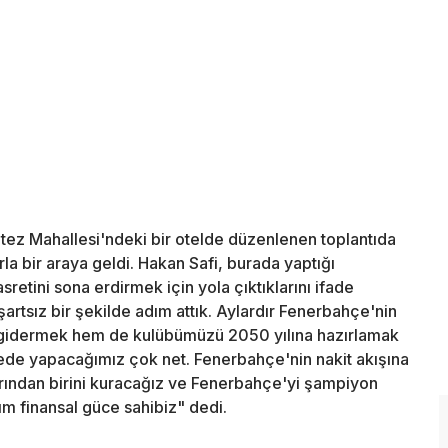
ez Mahallesi'ndeki bir otelde düzenlenen toplantıda
larla bir araya geldi. Hakan Safi, burada yaptığı
etini sona erdirmek için yola çıktıklarını ifade
artsız bir şekilde adım attık. Aylardır Fenerbahçe'nin
 gidermek hem de kulübümüzü 2050 yılına hazırlamak
adede yapacağımız çok net. Fenerbahçe'nin nakit akışına
arından birini kuracağız ve Fenerbahçe'yi şampiyon
m finansal güce sahibiz" dedi.