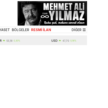
YASET
BÖLGELER
RESMİ İLAN
DİĞER
USD
55,18
0,30%
47,70
0,16%