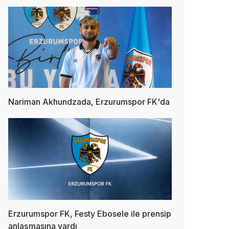
Nariman Akhundzada, Erzurumspor FK'da
Erzurumspor FK, Festy Ebosele ile prensip
anlaşmasına vardı