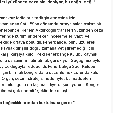
ri yüzünden ceza aldı deniyor, bu doğru değil"
anaksız iddialarla tedirgin etmesine izin
m eden Safi, "Son dönemde ortaya atılan asılsız bir
 Fenerbahçe, Kerem Aktürkoğlu transferi yüzünden ceza
sferinde kurumlar gereken incelemeleri yaptı ve
 şekilde ortaya konuldu. Fenerbahçe, bunu üzülerek
kaynak girişini doğru zamana yetiştiremediği için
a karşı karşıya kaldı. Peki Fenerbahçe Kulübü kaynak
unu da sanırım hatırlatmak gerekiyor. Geçtiğimiz eylül
 oy çokluğuyla reddedildi. Fenerbahçe Spor Kulübü
k için bir mali kongre daha düzenlemek zorunda kaldı
. O gün, seçim stratejisi nedeniyle, bu maddeleri
sorumluluğunu da taşımalı diye düşünüyorum. Kongre
rilmesi çok önemli" şeklinde konuştu.
 bağımlılıklarından kurtulması gerek"