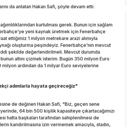
arını da anlatan Hakan Safi, şöyle devam etti:
ğımlılıklarından kurtulması gerek. Bunun için sağlam
enerbahçe'ye yeni kaynak üretmek için Fenerbahçe
aat ettiğimiz 1 milyon metrekare arazi alımıyla
kaynağı oluşturma peşindeyiz. Fenerbahçe'nin mevcut
ciddi şekilde değerlendirilmeli. Mevcut durumda
bunun altını çizmek isterim. Bugün 350 milyon Euro
0 milyon ardından da 1 milyar Euro seviyelerine
ekçi adımlarla hayata geçireceğiz"
jesine de değinen Hakan Safi, "Biz, geçen sene
 yerinde, 64 bin 500 kişilik kapasiteye çıkartacağımızı
i hatta başkaları tarafından sahiplenilmesi de
erin kandırılmasına izin vermemek amacıyla, stadın,