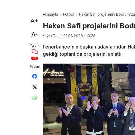
Anasayfa
Futbol
Hakan Safi projelerini Bodrum'da 
A+
Hakan Safi projelerini Bod
A-
Yayın Tarihi: 01.06.2026 - 10:28
Yorum
Fenerbahçe'nin başkan adaylarından Hakan
geldiği toplantıda projelerini anlattı.
10
Paylaş