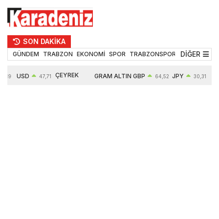
SON DAKİKA
DİĞER
GÜNDEM
TRABZON
EKONOMİ
SPOR
TRABZONSPOR
TEKNOLOJİ
ÇEYREK
USD
GRAM ALTIN
GBP
JPY
5,19
47,71
64,52
30,31
ALTIN
0,18%
6660,55
0,27%
0,39%
10904,00
2,59%
2,55%