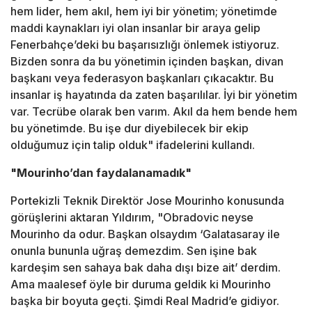
hem lider, hem akıl, hem iyi bir yönetim; yönetimde
maddi kaynakları iyi olan insanlar bir araya gelip
Fenerbahçe’deki bu başarısızlığı önlemek istiyoruz.
Bizden sonra da bu yönetimin içinden başkan, divan
başkanı veya federasyon başkanları çıkacaktır. Bu
insanlar iş hayatında da zaten başarılılar. İyi bir yönetim
var. Tecrübe olarak ben varım. Akıl da hem bende hem
bu yönetimde. Bu işe dur diyebilecek bir ekip
olduğumuz için talip olduk" ifadelerini kullandı.
"Mourinho’dan faydalanamadık"
Portekizli Teknik Direktör Jose Mourinho konusunda
görüşlerini aktaran Yıldırım, "Obradovic neyse
Mourinho da odur. Başkan olsaydım ‘Galatasaray ile
onunla bununla uğraş demezdim. Sen işine bak
kardeşim sen sahaya bak daha dışı bize ait’ derdim.
Ama maalesef öyle bir duruma geldik ki Mourinho
başka bir boyuta geçti. Şimdi Real Madrid’e gidiyor.