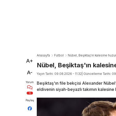
Anasayfa
Futbol
Nübel, Beşiktaş'ın kalesine huz
A+
Nübel, Beşiktaş'ın kalesin
A-
Yayın Tarihi: 09.08.2026 - 11:32
| Güncelleme Tarihi: 09
Yorum
Beşiktaş'ın file bekçisi Alexander Nübel
eldivenin siyah-beyazlı takımın kalesine
10
Paylaş