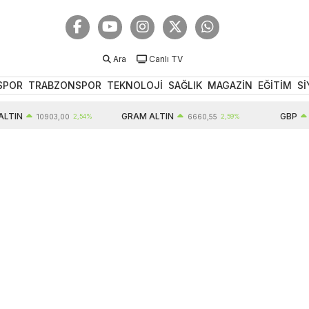
Ara
Canlı TV
SPOR
TRABZONSPOR
TEKNOLOJİ
SAĞLIK
MAGAZİN
EĞİTİM
Sİ
N
GRAM ALTIN
GBP
10903,00
2,54%
6660,55
2,59%
64,52