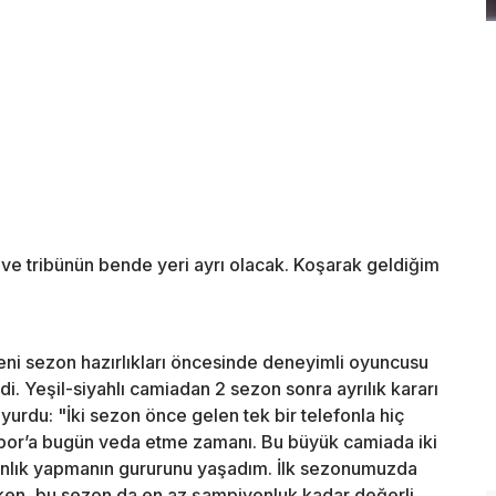
ve tribünün bende yeri ayrı olacak. Koşarak geldiğim
eni sezon hazırlıkları öncesinde deneyimli oyuncusu
 Yeşil-siyahlı camiadan 2 sezon sonra ayrılık kararı
uyurdu: "İki sezon önce gelen tek bir telefonla hiç
or’a bugün veda etme zamanı. Bu büyük camiada iki
nlık yapmanın gururunu yaşadım. İlk sezonumuzda
rken, bu sezon da en az şampiyonluk kadar değerli