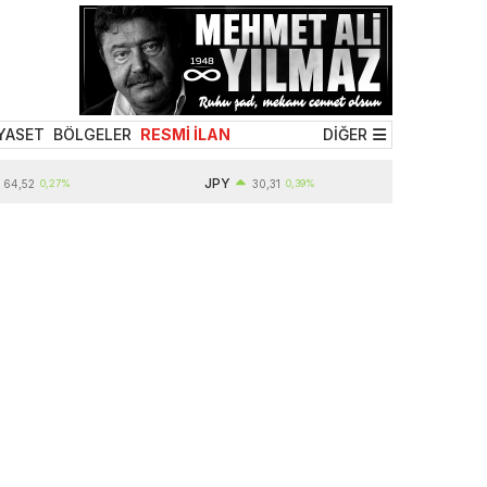
YASET
BÖLGELER
RESMİ İLAN
DİĞER
JPY
0,27%
30,31
0,39%