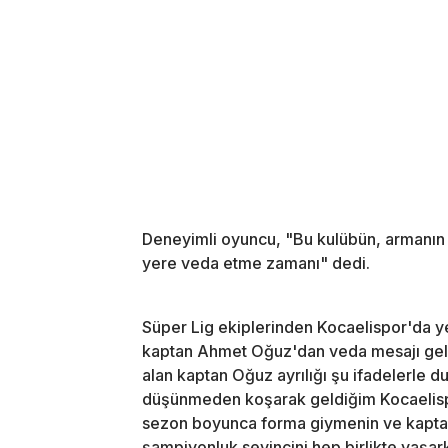
Deneyimli oyuncu, "Bu kulübün, armanın 
yere veda etme zamanı" dedi.
Süper Lig ekiplerinden Kocaelispor'da y
kaptan Ahmet Oğuz'dan veda mesajı geldi.
alan kaptan Oğuz ayrılığı şu ifadelerle d
düşünmeden koşarak geldiğim Kocaelisp
sezon boyunca forma giymenin ve kapta
şampiyonluk sevincini hep birlikte yaşa