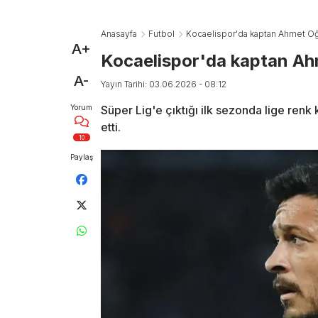
Anasayfa
Futbol
Kocaelispor'da kaptan Ahmet Oğ
A+
Kocaelispor'da kaptan Ah
A-
Yayın Tarihi: 03.06.2026 - 08:12
Yorum
Süper Lig'e çıktığı ilk sezonda lige re
etti.
10
Paylaş