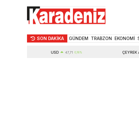
SON DAKİKA
GÜNDEM
TRABZON
EKONOMİ
USD
ÇEYREK ALTI
%
47,71
0,18%