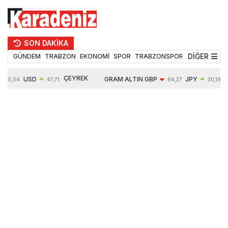
SON DAKİKA
DİĞER
GÜNDEM
TRABZON
EKONOMİ
SPOR
TRABZONSPOR
TEKNOLOJİ
ÇEYREK
USD
GRAM ALTIN
GBP
JPY
55,04
47,71
64,27
30,19
ALTIN
0,17%
6603,20
-0,12%
0,00%
10764,00
1,70%
1,23%