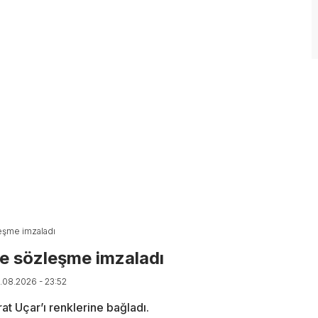
leşme imzaladı
le sözleşme imzaladı
7.08.2026 - 23:52
 Uçar’ı renklerine bağladı.