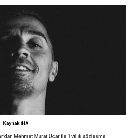
Kaynak:İHA
r’dan Mehmet Murat Uçar ile 1 yıllık sözleşme