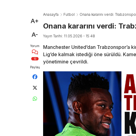
Anasayfa
Futbol
Onana kararını verdi: Trabzonspo
A+
Onana kararını verdi: Tra
A-
Yayın Tarihi: 11.05.2026 - 15:48
Yorum
Manchester United’dan Trabzonspor’a ki
Lig’de kalmak istediği öne sürüldü. Kame
10
yönetimine çevrildi.
Paylaş