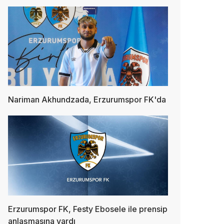
Nariman Akhundzada, Erzurumspor FK'da
Erzurumspor FK, Festy Ebosele ile prensip
anlaşmasına vardı