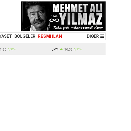
YASET
BÖLGELER
RESMİ İLAN
DİĞER
JPY
0,38%
30,35
0,54%