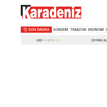
SON DAKİKA
GÜNDEM
TRABZON
EKONOMİ
USD
ÇEYREK ALTIN
47,70
0,16%