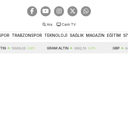
Ara
Canlı TV
SPOR
TRABZONSPOR
TEKNOLOJİ
SAĞLIK
MAGAZİN
EĞİTİM
Sİ
GRAM ALTIN
GBP
10909,00
2,60%
6652,76
2,47%
64,60