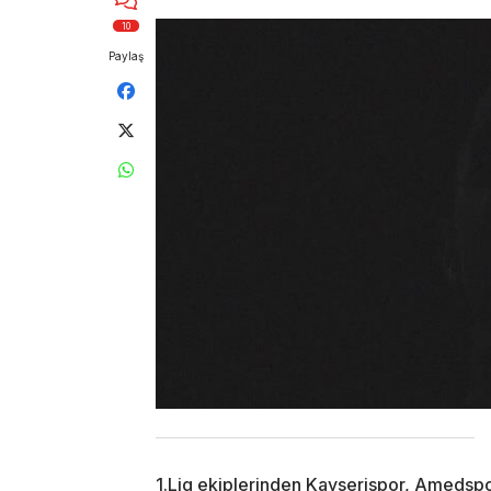
10
Paylaş
1.Lig ekiplerinden Kayserispor, Amedspo