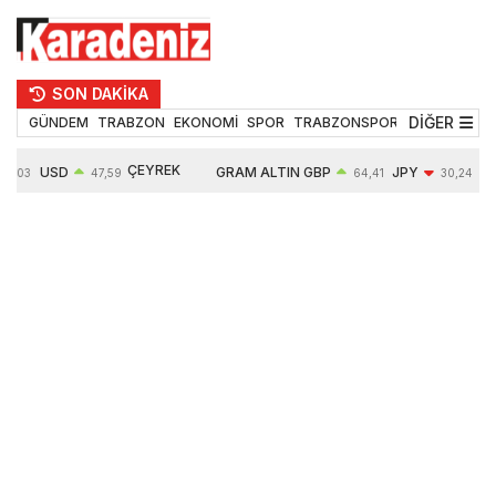
SON DAKİKA
DİĞER
GÜNDEM
TRABZON
EKONOMİ
SPOR
TRABZONSPOR
TEKNOLOJİ
ÇEYREK
USD
GRAM ALTIN
GBP
JPY
EUR
47,59
64,41
30,24
ALTIN
0,06%
6527,14
0,12%
-0,10%
0,04%
10681,00
0,48%
1,10%