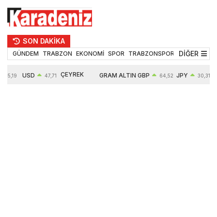
SON DAKİKA
DİĞER
GÜNDEM
TRABZON
EKONOMİ
SPOR
TRABZONSPOR
TEKNOLOJİ
ÇEYREK
USD
GRAM ALTIN
GBP
JPY
55,19
47,71
64,52
30,31
ALTIN
0,18%
6660,55
0,27%
0,39%
10903,00
2,59%
2,54%