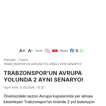
A+
A-
Yorum
Paylaş
10
Anasayfa
Futbol
TRABZONSPOR’UN AVRUPA YOLUNDA 2 AYNI SENARYO!
TRABZONSPOR’UN AVRUPA
YOLUNDA 2 AYNI SENARYO!
Yayın Tarihi: 12.05.2026 - 10:33
Önümüzdeki sezon Avrupa kupalarında yer alması
kesinleşen Trabzonspor’un önünde 2 yol bulunuyor.