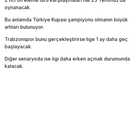
2’nci ön eleme turu karşılaşmaları ise 23 Temmuz’da
oynanacak.
Bu anlamda Türkiye Kupası şampiyonu olmanın büyük
artıları bulunuyor.
Trabzonspor bunu gerçekleştirirse lige 1 ay daha geç
başlayacak.
Diğer senaryoda ise ligi daha erken açmak durumunda
kalacak.