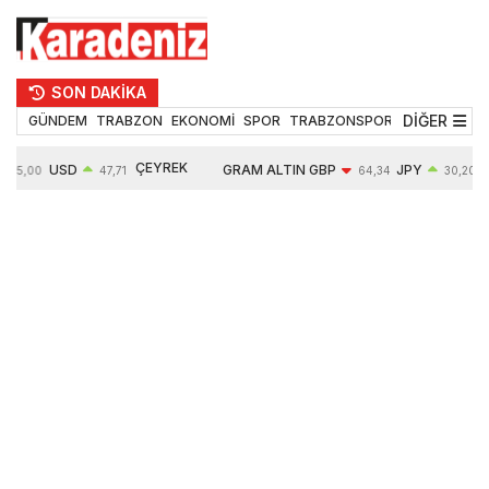
SON DAKİKA
DİĞER
GÜNDEM
TRABZON
EKONOMİ
SPOR
TRABZONSPOR
TEKNOLOJİ
ÇEYREK
USD
GRAM ALTIN
GBP
JPY
55,00
47,71
64,34
30,20
ALTIN
0,17%
6583,90
-0,03%
0,05%
10749,00
1,41%
1,09%