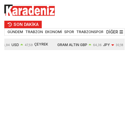
SON DAKİKA
DİĞER
GÜNDEM
TRABZON
EKONOMİ
SPOR
TRABZONSPOR
TEKNOLOJİ
ÇEYREK
USD
GRAM ALTIN
GBP
JPY
54,94
47,59
64,36
30,18
ALTIN
0,06%
6489,50
0,05%
-0,32%
10620,00
-0,10%
0,52%